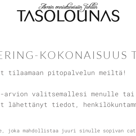
ERING-KOKONAISUUS T
ut tilaamaan pitopalvelun meiltä!
a-arvion valitsemallesi menulle tai
et lähettänyt tiedot, henkilökuntam
e, joka mahdollistaa juuri sinulle sopivan cat