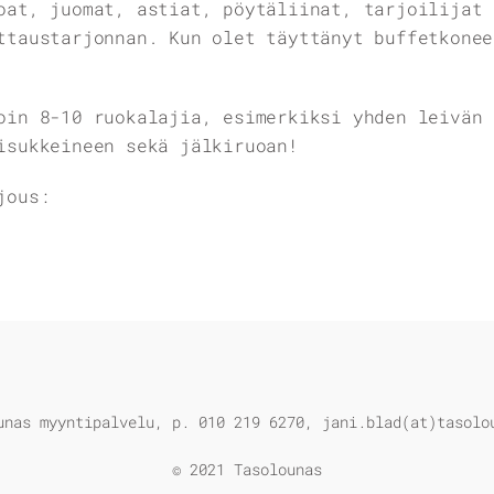
oat, juomat, astiat, pöytäliinat, tarjoilijat 
ttaustarjonnan. Kun olet täyttänyt buffetkonee
oin 8-10 ruokalajia, esimerkiksi yhden leivän 
isukkeineen sekä jälkiruoan!
jous:
unas myyntipalvelu, p. 010 219 6270, jani.blad(at)tasolo
© 2021 Tasolounas